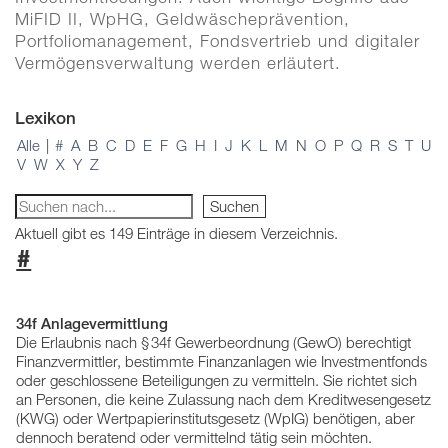
MiFID II, WpHG, Geldwäscheprävention,
Portfoliomanagement, Fondsvertrieb und digitaler
Vermögensverwaltung werden erläutert.
Lexikon
Alle
|
#
A
B
C
D
E
F
G
H
I
J
K
L
M
N
O
P
Q
R
S
T
U
V
W
X
Y
Z
Aktuell gibt es 149 Einträge in diesem Verzeichnis.
#
34f Anlagevermittlung
Die Erlaubnis nach § 34f Gewerbeordnung (GewO) berechtigt
Finanzvermittler, bestimmte Finanzanlagen wie Investmentfonds
oder geschlossene Beteiligungen zu vermitteln. Sie richtet sich
an Personen, die keine Zulassung nach dem Kreditwesengesetz
(KWG) oder Wertpapierinstitutsgesetz (WpIG) benötigen, aber
dennoch beratend oder vermittelnd tätig sein möchten.