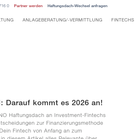
716 0
Partner werden
Haftungsdach-Wechsel anfragen
LTUNG
ANLAGEBERATUNG/-VERMITTLUNG
FINTECHS
l: Darauf kommt es 2026 an!
INNO Haftungsdach an Investment-Fintechs
Entscheidungen zur Finanzierungsmethode
e Dein Fintech von Anfang an zum
 in diesem Artikel alles Relevante über