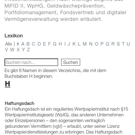
MiFID II, WpHG, Geldwäscheprävention,
Portfoliomanagement, Fondsvertrieb und digitaler
Vermögensverwaltung werden erläutert.
Lexikon
Alle
|
#
A
B
C
D
E
F
G
H
I
J
K
L
M
N
O
P
Q
R
S
T
U
V
W
X
Y
Z
Es gibt 8 Namen in diesem Verzeichnis, die mit dem
Buchstaben H beginnen.
H
Haftungsdach
Ein Haftungsdach ist ein reguliertes Wertpapierinstitut nach §15
Wertpapierinstitutsgesetz (WpIG), das anderen Unternehmen
oder Einzelpersonen – den sogenannten vertraglich
gebundenen Vermittlern (vgV) – erlaubt, unter seiner Lizenz
Wertpapierdienstleistungen zu erbringen. Das Haftungsdach